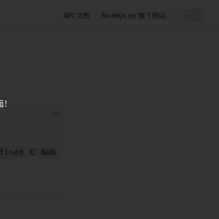
Main Navigation
API 文档
Nodejs.cn 旗下网站
面！
js
和
fined
NaN