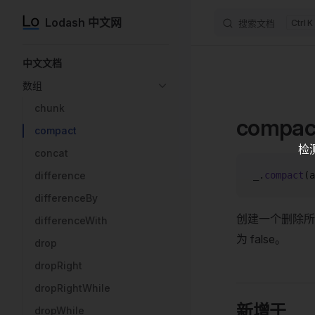
Lodash 中文网
搜索文档
K
Skip to content
Sidebar Navigation
中文文档
数组
chunk
compac
compact
检
concat
difference
_.
compact
(a
differenceBy
创建一个删除所有
differenceWith
为 false。
drop
dropRight
dropRightWhile
新增于
dropWhile