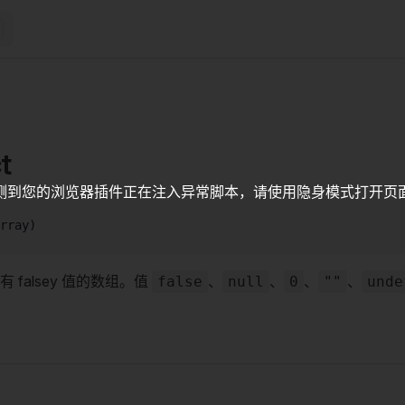
t
测到您的浏览器插件正在注入异常脚本，请使用隐身模式打开页
rray)
 falsey 值的数组。值
、
、
、
、
false
null
0
""
unde