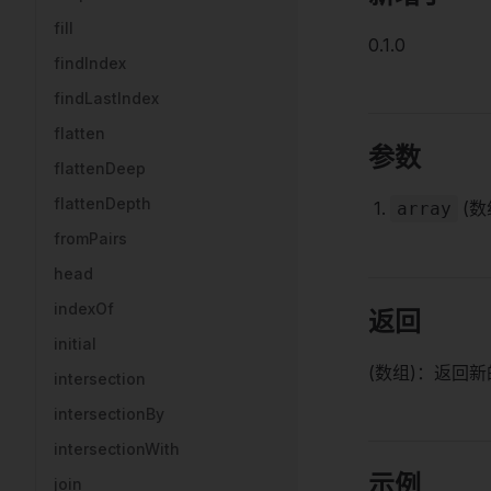
fill
0.1.0
findIndex
findLastIndex
flatten
参数
flattenDeep
flattenDepth
(数
array
fromPairs
head
indexOf
返回
initial
(数组)：返回
intersection
intersectionBy
intersectionWith
示例
join