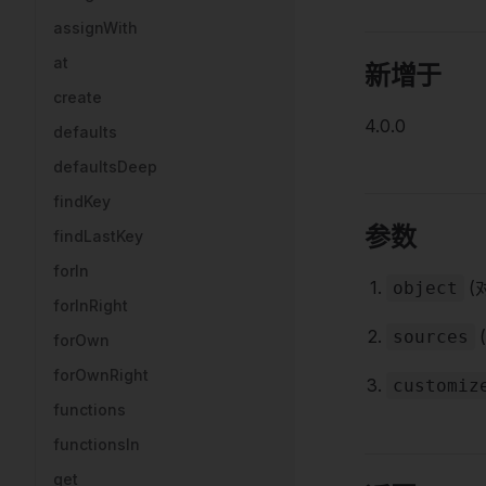
assignWith
at
新增于
create
4.0.0
defaults
defaultsDeep
findKey
参数
findLastKey
forIn
(
object
forInRight
sources
forOwn
forOwnRight
customiz
functions
functionsIn
get