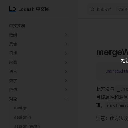
Lodash 中文网
搜索文档
K
Skip to content
Sidebar Navigation
中文文档
数组
集合
mergeW
日期
检
函数
语言
_.
mergeWith
数学
此方法与
_.m
数值
目标属性和源
对象
理。
customi
assign
assignIn
注意：此方法
assignInWith