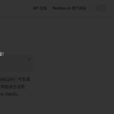
Main Navigation
API 文档
Nodejs.cn 旗下网站
面！
js
可生成
omizer
并将由该方法处
e, stack)。