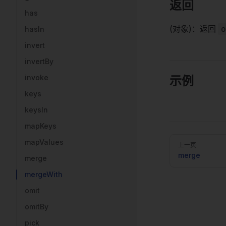
返回
has
(对象)：返回
o
hasIn
invert
invertBy
invoke
示例
keys
keysIn
mapKeys
Pager
mapValues
上一页
merge
merge
mergeWith
omit
omitBy
pick