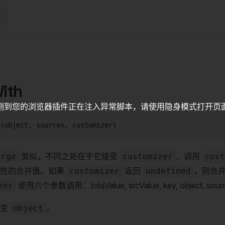
ith
测到您的浏览器插件正在注入异常脚本，请使用隐身模式打开页
(object, sources, customizer)
类似，不同之处在于它接受
，调用
erge
customizer
cust
属性的合并值。如果
返回
，则合
customizer
undefined
使用六个参数调用：(objValue, srcValue, key, object, sourc
zer
改变
。
object