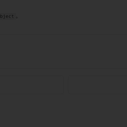
。
bject