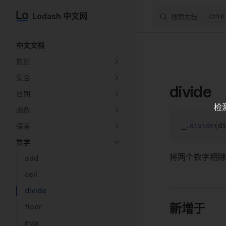
Lodash 中文网
搜索文档
K
Skip to content
Sidebar Navigation
中文文档
数组
集合
divide
日期
检
函数
语言
_.
divide
(di
数学
将两个数字相除
add
ceil
divide
新增于
floor
max