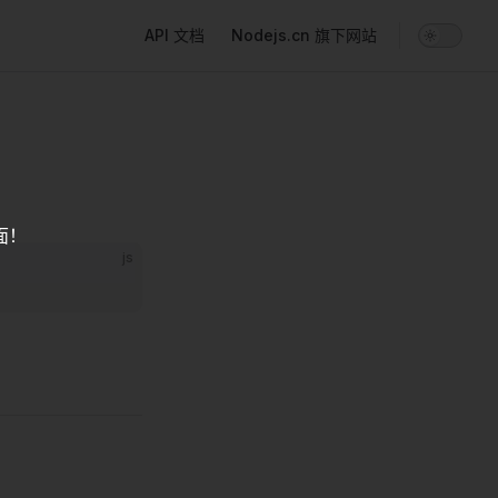
Main Navigation
API 文档
Nodejs.cn 旗下网站
面！
js