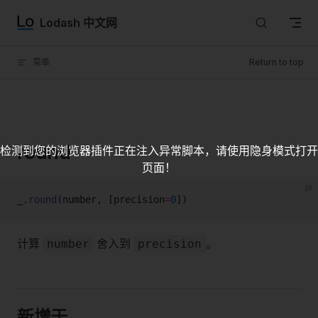
Skip to content
Lodash 中文网
菜单
Return to top
round
检测到您的浏览器插件正在注入异常脚本，请使用隐身模式打开
页面！
js
_.
round
(number, [precision
=
0
])
计算
舍入到
。
number
precision
新增于