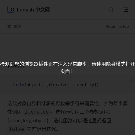
Skip to content
Lodash 中文网
菜单
Return to top
forIn
检测到您的浏览器插件正在注入异常脚本，请使用隐身模式打开
页面！
js
_.
forIn
(object, [iteratee
=
_.identity])
迭代对象自身和继承的可枚举字符串键属性，并为每个属
性调用
。迭代器使用三个参数调用：
iteratee
(value, key, object)。迭代函数可以通过显式返回
提前退出迭代。
false