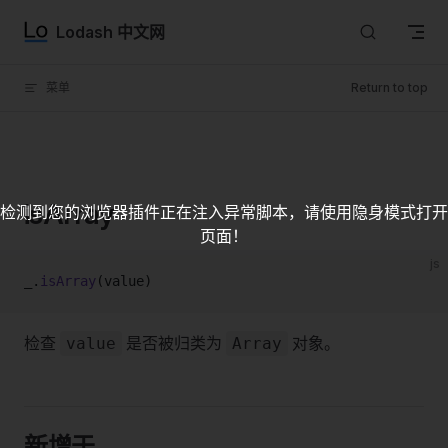
Skip to content
Lodash 中文网
菜单
Return to top
isArray
检测到您的浏览器插件正在注入异常脚本，请使用隐身模式打开
页面！
js
_.
isArray
(value)
检查
是否被归类为
对象。
value
Array
新增于