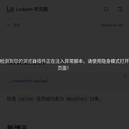
Skip to content
Lodash 中文网
菜单
Return to top
isWeakSet
检测到您的浏览器插件正在注入异常脚本，请使用隐身模式打开
页面！
js
_.
isWeakSet
(value)
检查
是否被归类为
对象。
value
WeakSet
新增于