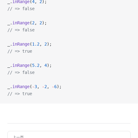
_.
inRange
(
4
, 
2
);
// => false
_.
inRange
(
2
, 
2
);
// => false
_.
inRange
(
1.2
, 
2
);
// => true
_.
inRange
(
5.2
, 
4
);
// => false
_.
inRange
(
-
3
, 
-
2
, 
-
6
);
// => true
Pager
上一页