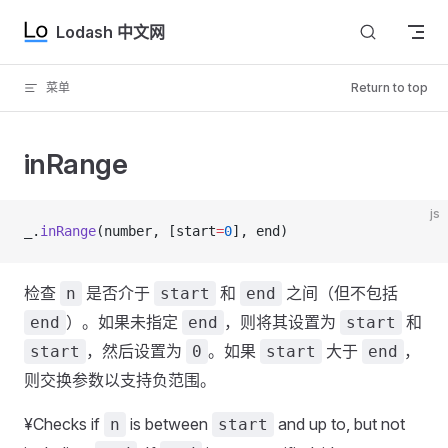
Skip to content
Lodash 中文网
菜单
Return to top
inRange
js
_.
inRange
(number, [start
=
0
], end)
检查
是否介于
和
之间（但不包括
n
start
end
）。如果未指定
，则将其设置为
和
end
end
start
，然后设置为
。如果
大于
，
start
0
start
end
则交换参数以支持负范围。
¥Checks if
is between
and up to, but not
n
start