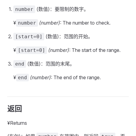
(数值)：要限制的数字。
number
¥
(number)
: The number to check.
number
(数值)：范围的开始。
[start=0]
¥
(number)
: The start of the range.
[start=0]
(数值)：范围的末尾。
end
¥
(number)
: The end of the range.
end
返回
¥Returns