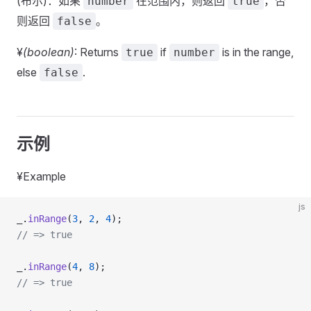
(布尔)：如果
在范围内，则返回
，否
number
true
则返回
。
false
¥
(boolean)
: Returns
if
is in the range,
true
number
else
.
false
示例
¥Example
js
_.
inRange
(
3
, 
2
, 
4
);
// => true
_.
inRange
(
4
, 
8
);
// => true