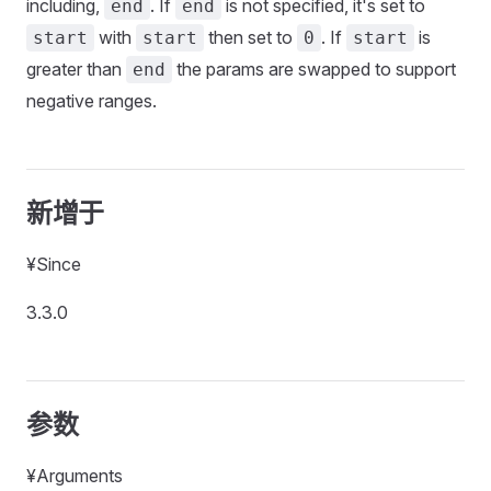
including,
. If
is not specified, it's set to
end
end
with
then set to
. If
is
start
start
0
start
greater than
the params are swapped to support
end
negative ranges.
新增于
¥Since
3.3.0
参数
¥Arguments