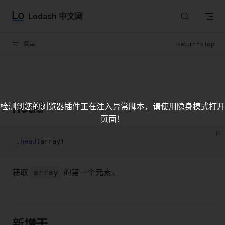
Skip to content
Lodash 中文网
菜单
Return to top
head
检测到您的浏览器插件正在注入异常脚本，请使用隐身模式打开
页面！
js
_.
head
(array)
获取
的第一个元素。
array
新增于