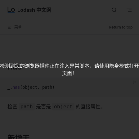
Skip to content
Lodash 中文网
菜单
Return to top
has
检测到您的浏览器插件正在注入异常脚本，请使用隐身模式打开
页面！
js
_.
has
(object, path)
检查
是否是
的直接属性。
path
object
新增于