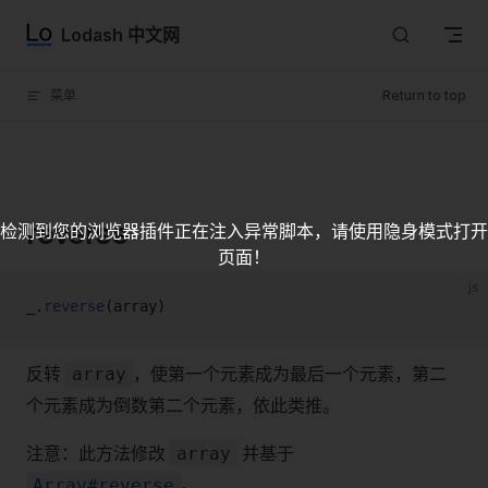
Skip to content
Lodash 中文网
菜单
Return to top
reverse
检测到您的浏览器插件正在注入异常脚本，请使用隐身模式打开
页面！
js
_.
reverse
(array)
反转
，使第一个元素成为最后一个元素，第二
array
个元素成为倒数第二个元素，依此类推。
注意：此方法修改
并基于
array
。
Array#reverse