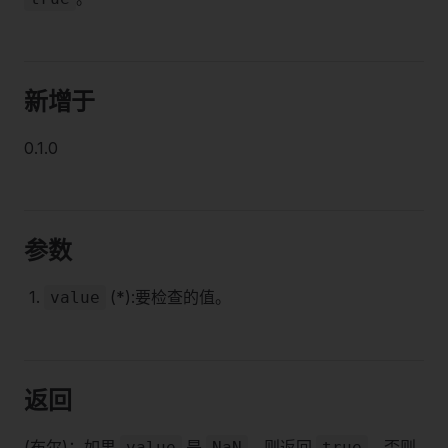
新增于
0.1.0
参数
(*):要检查的值。
value
返回
(布尔)：如果
是
，则返回
，否则
value
NaN
true