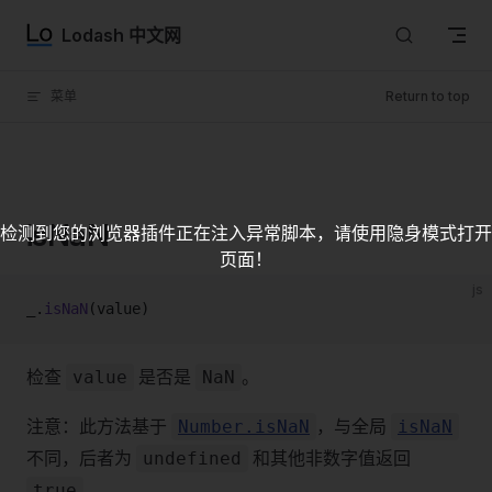
Skip to content
Lodash 中文网
菜单
Return to top
isNaN
检测到您的浏览器插件正在注入异常脚本，请使用隐身模式打开
页面！
js
_.
isNaN
(value)
检查
是否是
。
value
NaN
注意：此方法基于
，与全局
Number.isNaN
isNaN
不同，后者为
和其他非数字值返回
undefined
。
true