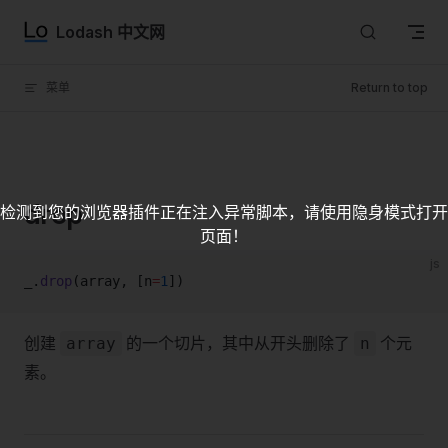
Skip to content
Lodash 中文网
菜单
Return to top
drop
检测到您的浏览器插件正在注入异常脚本，请使用隐身模式打开
页面！
js
_.
drop
(array, [n
=
1
])
创建
的一个切片，其中从开头删除了
个元
array
n
素。