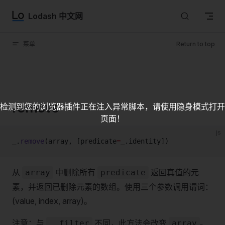
Skip to content
Lodash 中文网
菜单
Return to top
remove
检测到您的浏览器插件正在注入异常脚本，请使用隐身模式打开
页面！
js
_.
remove
(array, [predicate
=
_.identity])
从
中删除所有
返回真值的元
array
predicate
素，并返回已删除元素的数组。使用三个参数调用谓词：
(value, index, array)。
注意：与
不同，此方法会改变
。
_.filter
array