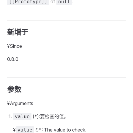
of
.
[[Prototype]]
null
新增于
¥Since
0.8.0
参数
¥Arguments
(*):要检查的值。
value
¥
(
)*: The value to check.
value