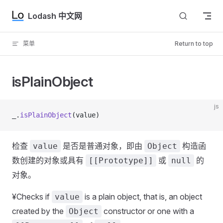
Skip to content
Lodash 中文网
菜单
Return to top
isPlainObject
js
_.
isPlainObject
(value)
检查
是否是普通对象，即由
构造函
value
Object
数创建的对象或具有
或
的
[[Prototype]]
null
对象。
¥Checks if
is a plain object, that is, an object
value
created by the
constructor or one with a
Object