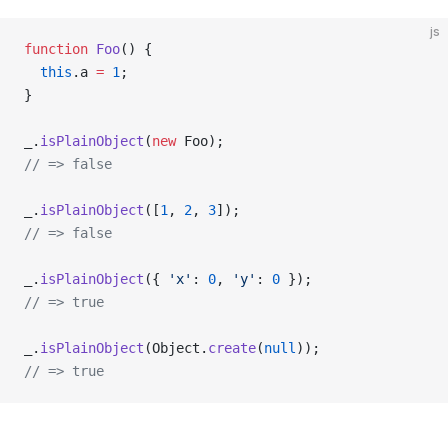
js
function
 Foo
() {
  this
.a 
=
 1
;
}
_.
isPlainObject
(
new
 Foo);
// => false
_.
isPlainObject
([
1
, 
2
, 
3
]);
// => false
_.
isPlainObject
({ 
'x'
: 
0
, 
'y'
: 
0
 });
// => true
_.
isPlainObject
(Object.
create
(
null
));
// => true