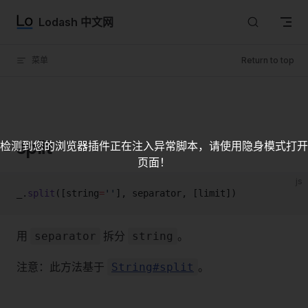
Skip to content
Lodash 中文网
菜单
Return to top
split
检测到您的浏览器插件正在注入异常脚本，请使用隐身模式打开
页面！
js
_.
split
([string
=
''
], separator, [limit])
用
拆分
。
separator
string
注意：此方法基于
。
String#split