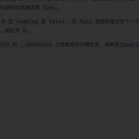
会在超时的尾端调用
。
func
且
是
，则
调用将推迟到下一
0
leading
false
func
，超时为
。
0
和
之间差异的详细信息，请参阅
David 
tle
_.debounce