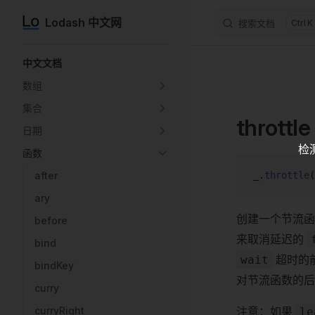
Lodash 中文网
搜索文档
K
Skip to content
Sidebar Navigation
中文文档
数组
集合
throttle
日期
检
函数
after
_.
throttle
(
ary
创建一个节流
before
来取消延迟的
bind
超时的
wait
bindKey
对节流函数的
curry
curryRight
注意：如果
le