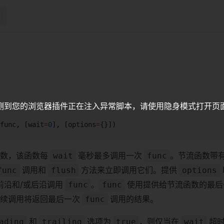
测到您的浏览器插件正在注入异常脚本，请使用隐身模式打开页
func, [wait
=
0
], [options
=
{}])
函数，该函数每
毫秒最多调用一次
。节流函数带
wait
func
调用和
方法来立即调用它们。提供
func
flush
options
前沿和/或后沿调用
。
使用提供给节流函数的最后
func
func
后续调用将返回最后一次
调用的结果。
func
和
选项为
，则仅当在
超时
ading
trailing
true
wait