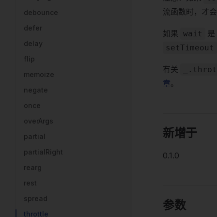
流函数时，才
debounce
defer
如果
是
wait
delay
setTimeout
flip
有关
_.throt
memoize
章
。
negate
once
overArgs
新增于
partial
partialRight
0.1.0
rearg
rest
spread
参数
throttle