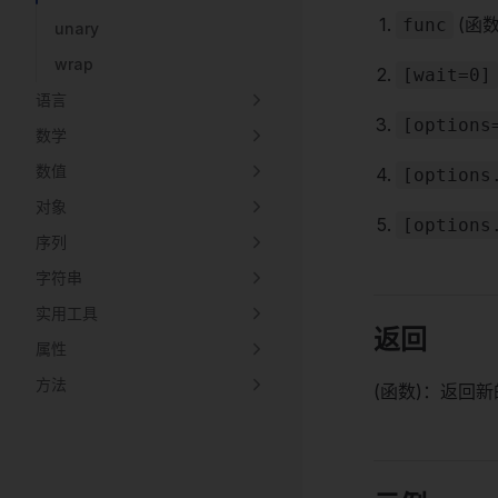
(函
func
unary
wrap
[wait=0]
语言
[options
数学
数值
[options
对象
[options
序列
字符串
实用工具
返回
属性
方法
(函数)：返回