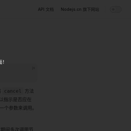
Main Navigation
API 文档
Nodejs.cn 旗下网站
面！
js
有
方法
cancel
以指示是否应在
一个参数来调用。
期间多次调用节